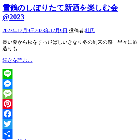
雪鶴のしぼりたて新酒を楽しむ会
@2023
2023年12月9日
2023年12月9日
投稿者:
杜氏
長い夏から秋をすっ飛ばしいきなり冬の到来の感！早々に酒
造りも
雪
続きを読む…
鶴
の
し
Line
ぼ
り
Messenger
た
Message
て
新
Pinterest
酒
Facebook
を
楽
Twitter
し