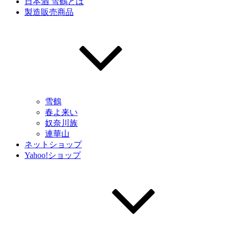
日本酒 雪鶴とは
製造販売商品
雪鶴
春よ来い
奴奈川族
連華山
ネットショップ
Yahoo!ショップ