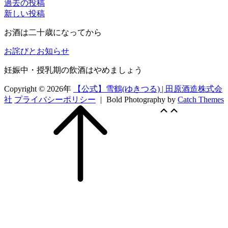
過去の投稿
投
共
む
新しい投稿
会
稿
有
@2023
お酒は二十歳になってから
ナ
お詫びとお知らせ
ビ
ゲ
妊娠中・授乳期の飲酒はやめましょう
ー
Copyright © 2026年
【公式】雪鶴(ゆきつる) | 田原酒造株式会
社
プライバシーポリシー
|
Bold Photography by
Catch Themes
シ
Scroll
上
上
ョ
Up
に
に
ス
ス
ン
ク
ク
ロ
ロ
ー
ー
ル
ル