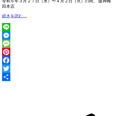
令和６年３月２７日（水）〜４月２日（火）の間、 阪神梅
田本店
阪
続きを読む…
神
梅
田
Line
本
店
Messenger
様
Message
に
て
Pinterest
試
Facebook
飲
販
Twitter
売
共
を
行
有
い
ま
す。