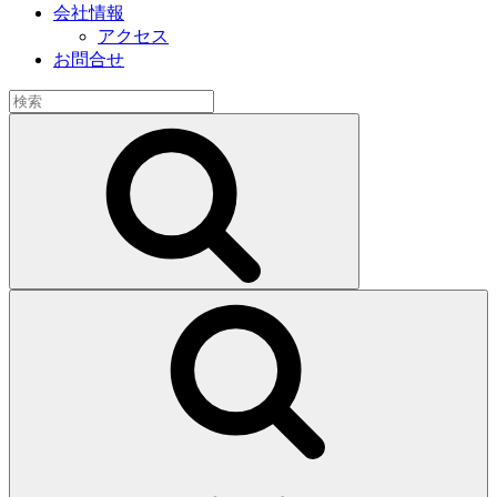
会社情報
アクセス
お問合せ
検
索:
検
索
検
索