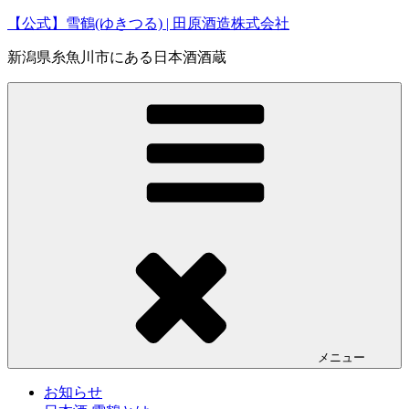
コ
【公式】雪鶴(ゆきつる) | 田原酒造株式会社
ン
新潟県糸魚川市にある日本酒酒蔵
テ
ン
ツ
へ
ス
キ
ッ
プ
メニュー
お知らせ