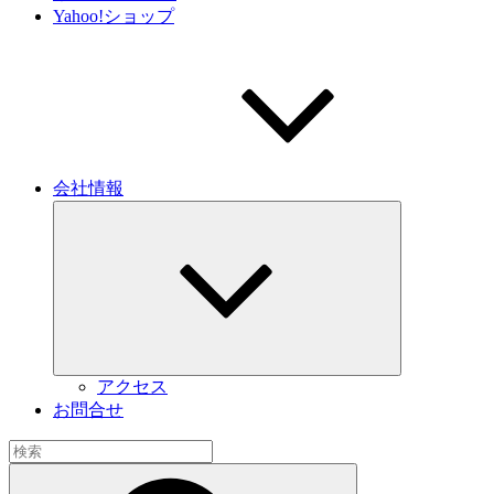
Yahoo!ショップ
会社情報
サ
ブ
メ
ニ
ュ
ー
を
展
開
アクセス
お問合せ
検
索:
検