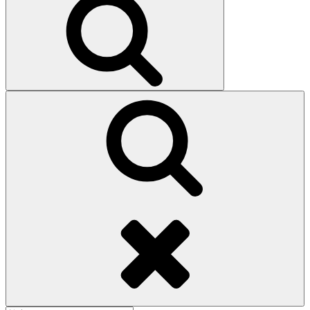
索
検
索