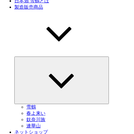
日本酒 雪鶴とは
製造販売商品
サ
ブ
メ
ニ
ュ
ー
を
展
開
雪鶴
春よ来い
奴奈川族
連華山
ネットショップ