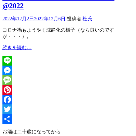
@2022
2022年12月2日
2022年12月6日
投稿者:
杜氏
コロナ禍もようやく沈静化の様子（なら良いのです
が・・・）。
雪
続きを読む…
鶴
の
し
Line
ぼ
り
Messenger
た
Message
て
新
Pinterest
酒
Facebook
を
楽
Twitter
し
共
む
お酒は二十歳になってから