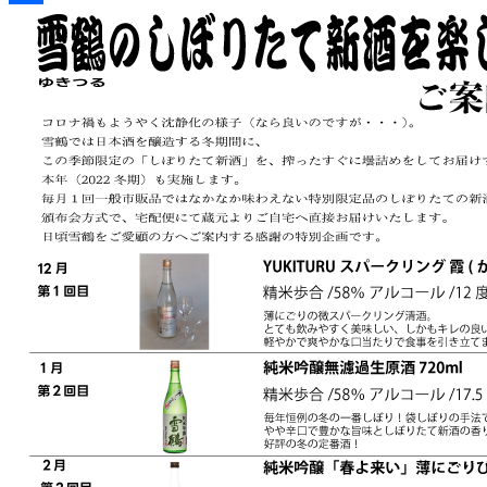
し
共
む
会
有
@2023