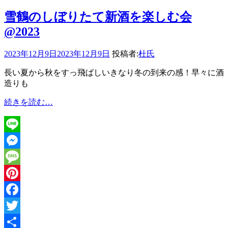
雪鶴のしぼりたて新酒を楽しむ会
@2023
2023年12月9日
2023年12月9日
投稿者:
杜氏
長い夏から秋をすっ飛ばしいきなり冬の到来の感！早々に酒
造りも
雪
続きを読む…
鶴
の
し
Line
ぼ
り
Messenger
た
Message
て
新
Pinterest
酒
Facebook
を
楽
Twitter