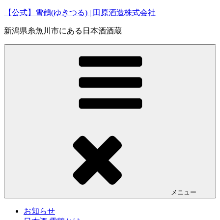
コ
【公式】雪鶴(ゆきつる) | 田原酒造株式会社
ン
新潟県糸魚川市にある日本酒酒蔵
テ
ン
ツ
へ
ス
キ
ッ
プ
メニュー
お知らせ