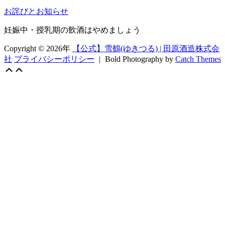
会
有
@2022
お詫びとお知らせ
妊娠中・授乳期の飲酒はやめましょう
Copyright © 2026年
【公式】雪鶴(ゆきつる) | 田原酒造株式会
社
プライバシーポリシー
|
Bold Photography by
Catch Themes
Scroll
上
Up
に
ス
ク
ロ
ー
ル