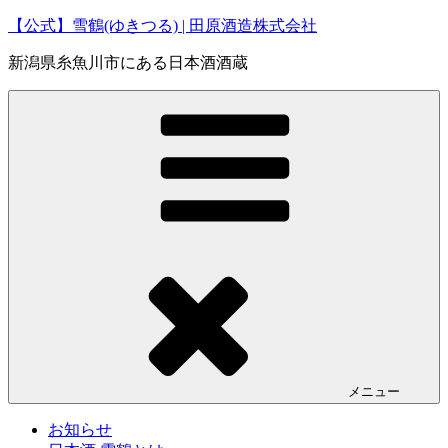
コ
【公式】雪鶴(ゆきつる) | 田原酒造株式会社
ン
新潟県糸魚川市にある日本酒酒蔵
テ
ン
ツ
へ
ス
キ
ッ
プ
メニュー
お知らせ