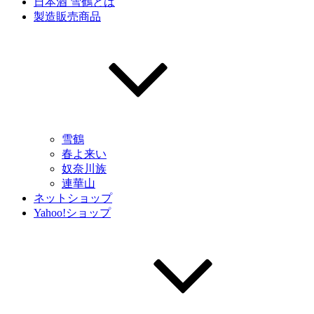
日本酒 雪鶴とは
製造販売商品
雪鶴
春よ来い
奴奈川族
連華山
ネットショップ
Yahoo!ショップ