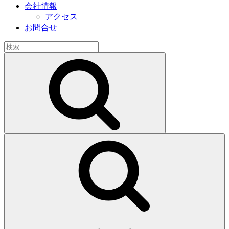
会社情報
アクセス
お問合せ
検
索:
検
索
検
索