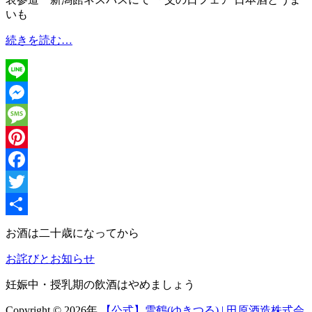
いも
表
続きを読む…
参
道
に
Line
て
試
Messenger
飲
Message
販
売
Pinterest
Facebook
Twitter
共
お酒は二十歳になってから
有
お詫びとお知らせ
妊娠中・授乳期の飲酒はやめましょう
Copyright © 2026年
【公式】雪鶴(ゆきつる) | 田原酒造株式会