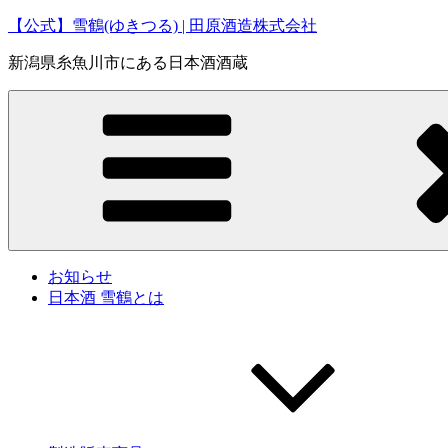
コ
【公式】雪鶴(ゆきつる) | 田原酒造株式会社
ン
新潟県糸魚川市にある日本酒酒蔵
テ
ン
ツ
へ
ス
キ
ッ
プ
お知らせ
日本酒 雪鶴とは