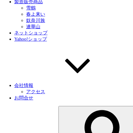
製造販売商品
雪鶴
春よ来い
奴奈川族
連華山
ネットショップ
Yahoo!ショップ
会社情報
アクセス
お問合せ
検
索: