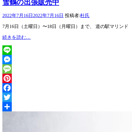
雪鶴の出張販売中
2022年7月16日
2022年7月16日
投稿者:
杜氏
7月16日（土曜日）〜18日（月曜日）まで、 道の駅マリンド
雪
続きを読む…
鶴
の
出
Line
張
販
Messenger
売
Message
中
Pinterest
Facebook
Twitter
共
有