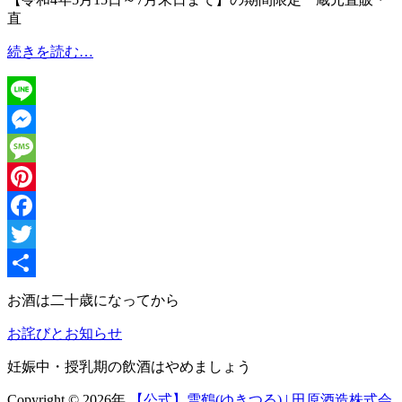
直
2022
続きを読む…
夏
お
中
Line
元
&
Messenger
父
Message
の
日
Pinterest
ギ
Facebook
フ
ト
Twitter
共
お酒は二十歳になってから
有
お詫びとお知らせ
妊娠中・授乳期の飲酒はやめましょう
Copyright © 2026年
【公式】雪鶴(ゆきつる) | 田原酒造株式会