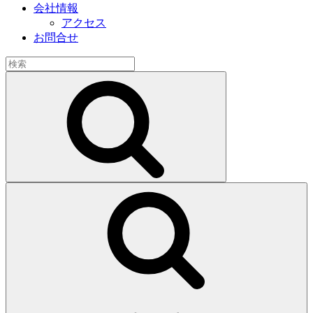
会社情報
アクセス
お問合せ
検
索:
検
索
検
索