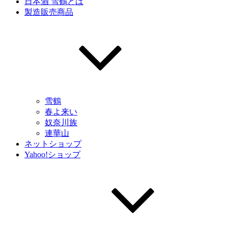
日本酒 雪鶴とは
製造販売商品
雪鶴
春よ来い
奴奈川族
連華山
ネットショップ
Yahoo!ショップ