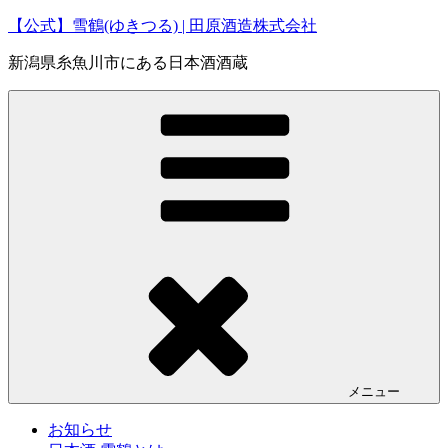
コ
【公式】雪鶴(ゆきつる) | 田原酒造株式会社
ン
新潟県糸魚川市にある日本酒酒蔵
テ
ン
ツ
へ
ス
キ
ッ
プ
メニュー
お知らせ