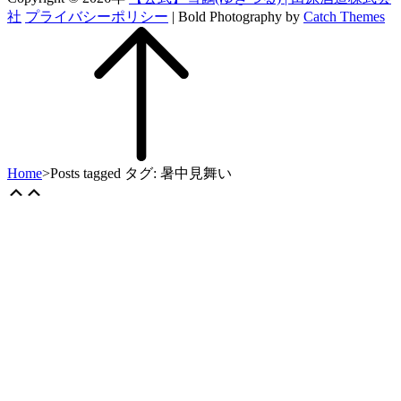
社
プライバシーポリシー
|
Bold Photography by
Catch Themes
上
に
ス
ク
ロ
ー
ル
Home
>
Posts tagged
タグ:
暑中見舞い
Scroll
上
Up
に
ス
ク
ロ
ー
ル