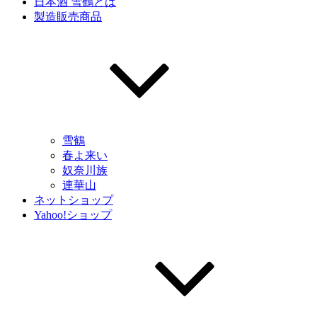
日本酒 雪鶴とは
製造販売商品
雪鶴
春よ来い
奴奈川族
連華山
ネットショップ
Yahoo!ショップ