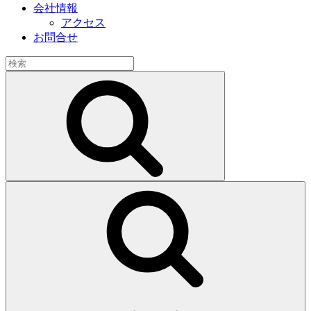
会社情報
アクセス
お問合せ
検
索:
検
索
検
索