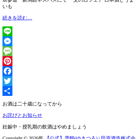
いも
表
続きを読む…
参
道
に
Line
て
試
Messenger
飲
Message
販
売
Pinterest
Facebook
Twitter
共
お酒は二十歳になってから
有
お詫びとお知らせ
妊娠中・授乳期の飲酒はやめましょう
Copyright © 2026年
【公式】雪鶴(ゆきつる) | 田原酒造株式会