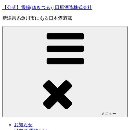
コ
【公式】雪鶴(ゆきつる) | 田原酒造株式会社
ン
新潟県糸魚川市にある日本酒酒蔵
テ
ン
ツ
へ
ス
キ
ッ
プ
メニュー
お知らせ