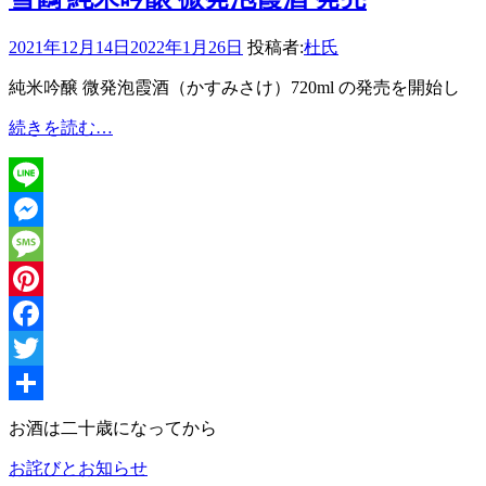
2021年12月14日
2022年1月26日
投稿者:
杜氏
純米吟醸 微発泡霞酒（かすみさけ）720ml の発売を開始し
雪
続きを読む…
鶴
純
米
Line
吟
醸
Messenger
微
Message
発
泡
Pinterest
霞
Facebook
酒
発
Twitter
売
共
お酒は二十歳になってから
有
お詫びとお知らせ