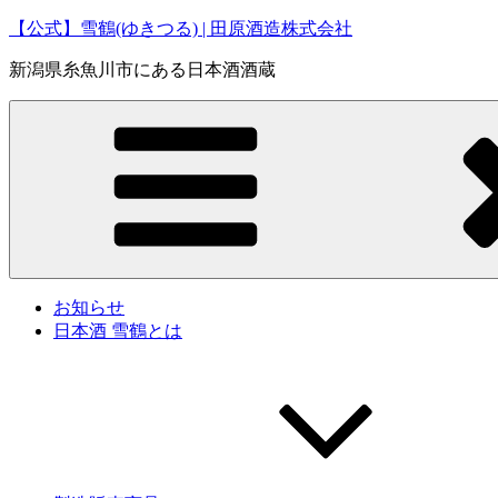
コ
【公式】雪鶴(ゆきつる) | 田原酒造株式会社
ン
新潟県糸魚川市にある日本酒酒蔵
テ
ン
ツ
へ
ス
キ
ッ
プ
お知らせ
日本酒 雪鶴とは