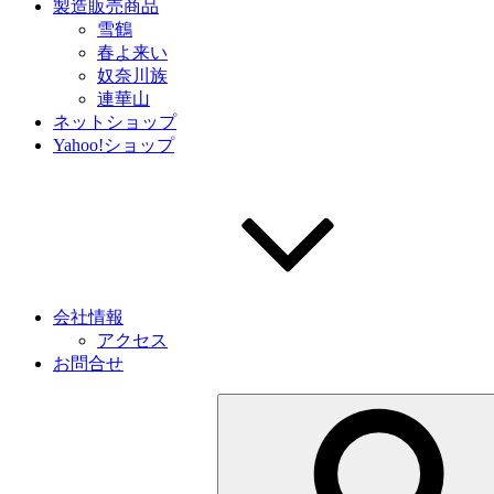
製造販売商品
雪鶴
春よ来い
奴奈川族
連華山
ネットショップ
Yahoo!ショップ
会社情報
アクセス
お問合せ
検
索: