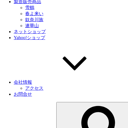
製造販売商品
雪鶴
春よ来い
奴奈川族
連華山
ネットショップ
Yahoo!ショップ
会社情報
アクセス
お問合せ
検
索: