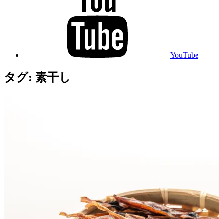
YouTube
タグ:
素干し