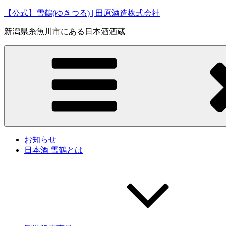
コ
【公式】雪鶴(ゆきつる) | 田原酒造株式会社
ン
新潟県糸魚川市にある日本酒酒蔵
テ
ン
ツ
へ
ス
キ
ッ
プ
お知らせ
日本酒 雪鶴とは