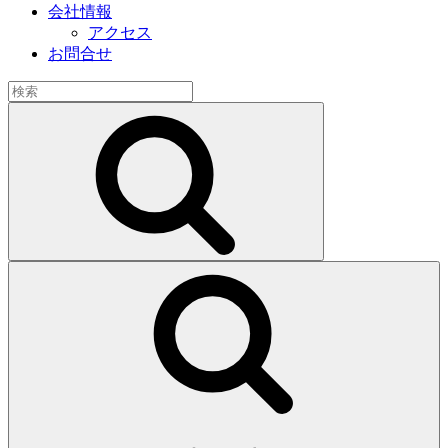
会社情報
アクセス
お問合せ
検
索:
検
索
検
索