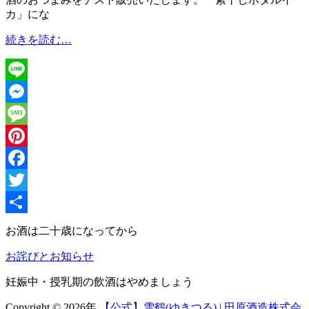
カ」にな
酒
続きを読む…
の
肴
Line
Messenger
Message
Pinterest
Facebook
Twitter
共
お酒は二十歳になってから
有
お詫びとお知らせ
妊娠中・授乳期の飲酒はやめましょう
Copyright © 2026年
【公式】雪鶴(ゆきつる) | 田原酒造株式会