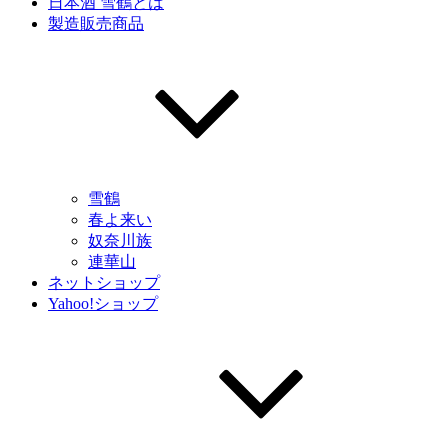
日本酒 雪鶴とは
製造販売商品
雪鶴
春よ来い
奴奈川族
連華山
ネットショップ
Yahoo!ショップ