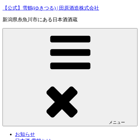
コ
【公式】雪鶴(ゆきつる) | 田原酒造株式会社
ン
新潟県糸魚川市にある日本酒酒蔵
テ
ン
ツ
へ
ス
キ
ッ
プ
メニュー
お知らせ