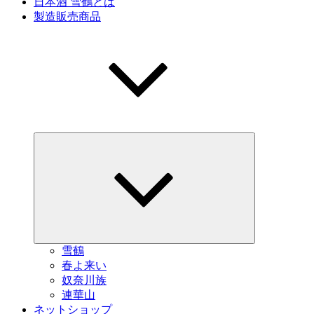
日本酒 雪鶴とは
製造販売商品
サ
ブ
メ
ニ
ュ
ー
を
展
開
雪鶴
春よ来い
奴奈川族
連華山
ネットショップ