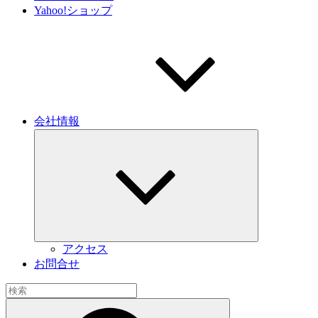
Yahoo!ショップ
会社情報
サ
ブ
メ
ニ
ュ
ー
を
展
開
アクセス
お問合せ
検
索:
検