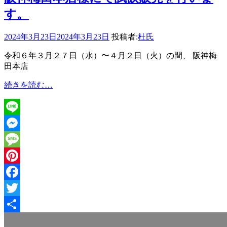
す。
2024年3月23日
2024年3月23日
投稿者:
杜氏
令和６年３月２７日（水）〜４月２日（火）の間、 阪神梅
田本店
阪
続きを読む…
神
梅
田
Line
本
店
Messenger
様
Message
に
て
Pinterest
試
Facebook
飲
販
Twitter
売
共
を