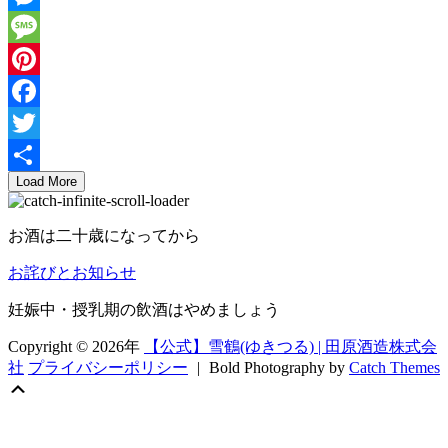
本
店
Messenger
様
Message
に
て
Pinterest
試
Facebook
飲
販
Twitter
売
Load More
共
を
行
有
い
お酒は二十歳になってから
ま
お詫びとお知らせ
す。
妊娠中・授乳期の飲酒はやめましょう
Copyright © 2026年
【公式】雪鶴(ゆきつる) | 田原酒造株式会
社
プライバシーポリシー
|
Bold Photography by
Catch Themes
上
に
ス