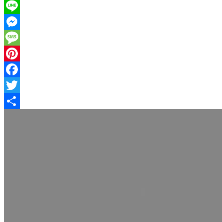
百
貨
Line
店
川
Messenger
西
Message
阪
急
Pinterest
様
Facebook
に
て
Twitter
試
共
飲
販
有
売
を
行
い
ま
す。