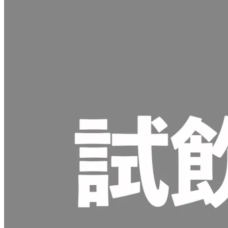
行
有
い
ま
す。