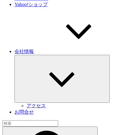
Yahoo!ショップ
会社情報
サ
ブ
メ
ニ
ュ
ー
を
展
開
アクセス
お問合せ
検
索:
検