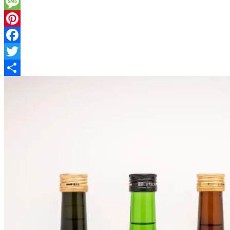
ゼ
Messenger
ン
Message
ト
🎀
Pinterest
Facebook
Twitter
共
有