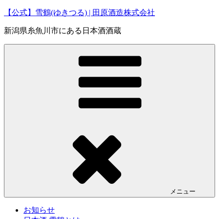
コ
【公式】雪鶴(ゆきつる) | 田原酒造株式会社
ン
新潟県糸魚川市にある日本酒酒蔵
テ
ン
ツ
へ
ス
キ
ッ
プ
メニュー
お知らせ