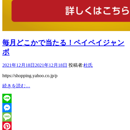
毎月どこかで当たる！ペイペイジャン
ボ
2021年12月18日
2021年12月18日
投稿者:
杜氏
https://shopping.yahoo.co.jp/p
毎
続きを読む…
月
ど
こ
Line
か
で
Messenger
当
Message
た