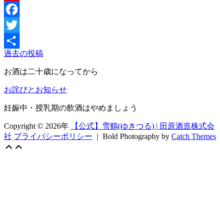
る！
Pinterest
ペ
Facebook
イ
ペ
Twitter
イ
過去の投稿
投
共
ジ
ャ
稿
お酒は二十歳になってから
有
ン
ナ
お詫びとお知らせ
ボ
ビ
妊娠中・授乳期の飲酒はやめましょう
ゲ
Copyright © 2026年
【公式】雪鶴(ゆきつる) | 田原酒造株式会
ー
社
プライバシーポリシー
|
Bold Photography by
Catch Themes
Scroll
上
シ
Up
に
ョ
ス
ク
ン
ロ
ー
ル