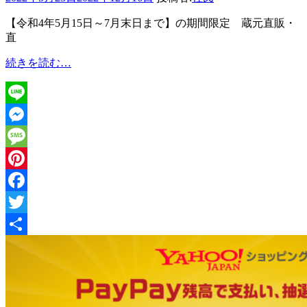
【令和4年5月15日～7月末日まで】の期間限定 蔵元直販・
直
2022
続きを読む…
夏
お
中
Line
元
&
Messenger
父
Message
の
日
Pinterest
ギ
Facebook
フ
ト
Twitter
共
有