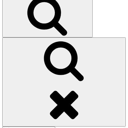
索
検
索