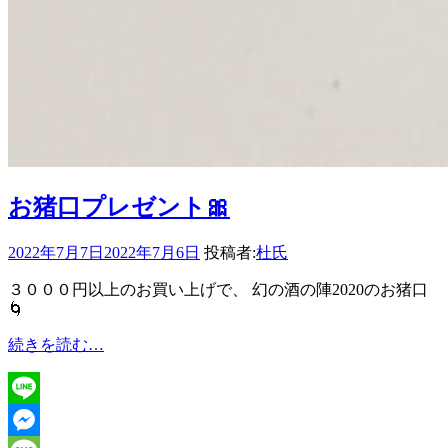
お猪口プレゼント🎀
2022年7月7日
2022年7月6日
投稿者:
杜氏
３０００円以上のお買い上げで、 幻の酒の陣2020のお猪口
🌀
お
続きを読む…
猪
口
プ
Line
レ