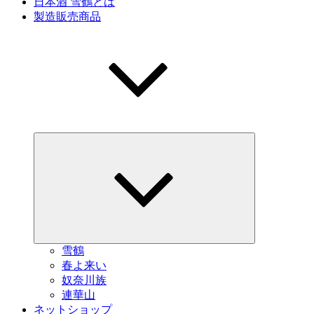
日本酒 雪鶴とは
製造販売商品
サ
ブ
メ
ニ
ュ
ー
を
展
開
雪鶴
春よ来い
奴奈川族
連華山
ネットショップ