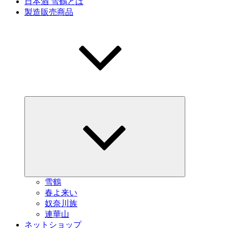
日本酒 雪鶴とは
製造販売商品
サ
ブ
メ
ニ
ュ
ー
を
展
開
雪鶴
春よ来い
奴奈川族
連華山
ネットショップ