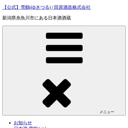
コ
【公式】雪鶴(ゆきつる) | 田原酒造株式会社
ン
新潟県糸魚川市にある日本酒酒蔵
テ
ン
ツ
へ
ス
キ
ッ
プ
メニュー
お知らせ