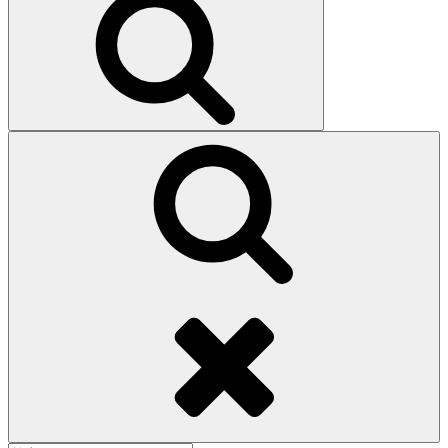
索
検
索