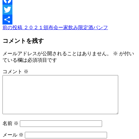
Facebook
Twitter
前
前の投稿
２０２１頒布会ー家飲み限定酒パンフ
投
共
の
稿
有
コメントを残す
投
稿
ナ
メールアドレスが公開されることはありません。
※
が付い
ビ
ている欄は必須項目です
ゲ
コメント
※
ー
シ
ョ
ン
名前
※
メール
※