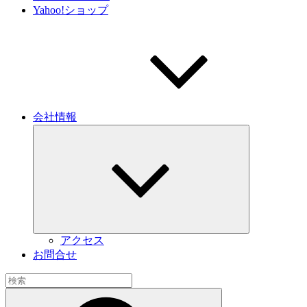
Yahoo!ショップ
会社情報
サ
ブ
メ
ニ
ュ
ー
を
展
開
アクセス
お問合せ
検
索:
検