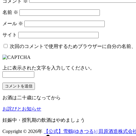
ョ
コメント
※
ン
名前
※
メール
※
サイト
次回のコメントで使用するためブラウザーに自分の名前、
上に表示された文字を入力してください。
お酒は二十歳になってから
お詫びとお知らせ
妊娠中・授乳期の飲酒はやめましょう
Copyright © 2026年
【公式】雪鶴(ゆきつる) | 田原酒造株式会