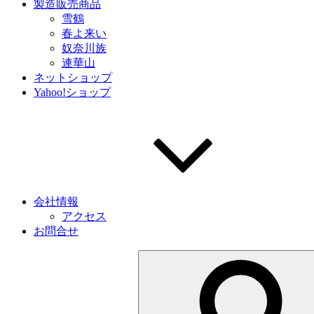
製造販売商品
雪鶴
春よ来い
奴奈川族
連華山
ネットショップ
Yahoo!ショップ
会社情報
アクセス
お問合せ
検
索: