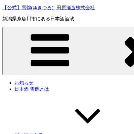
コ
【公式】雪鶴(ゆきつる) | 田原酒造株式会社
ン
新潟県糸魚川市にある日本酒酒蔵
テ
ン
ツ
へ
ス
キ
ッ
プ
お知らせ
日本酒 雪鶴とは