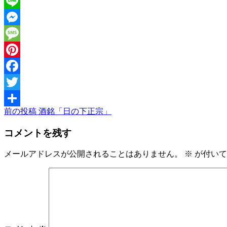
Line
Messenger
Message
Pinterest
Facebook
Twitter
前
前の投稿
酒銘「日の下正宗」
投
共
の
稿
有
コメントを残す
投
稿
ナ
メールアドレスが公開されることはありません。
※
が付いて
ビ
ゲ
ー
シ