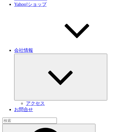
Yahoo!ショップ
会社情報
サ
ブ
メ
ニ
ュ
ー
を
展
開
アクセス
お問合せ
検
索:
検