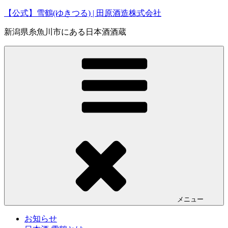
コ
【公式】雪鶴(ゆきつる) | 田原酒造株式会社
ン
新潟県糸魚川市にある日本酒酒蔵
テ
ン
ツ
へ
ス
キ
ッ
プ
メニュー
お知らせ