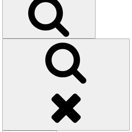
索
検
索