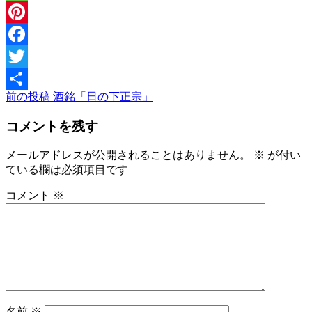
Message
Pinterest
Facebook
Twitter
前
前の投稿
酒銘「日の下正宗」
投
共
の
稿
有
コメントを残す
投
稿
ナ
メールアドレスが公開されることはありません。
※
が付い
ビ
ている欄は必須項目です
ゲ
コメント
※
ー
シ
ョ
ン
名前
※