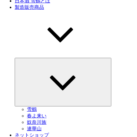
日本酒 雪鶴とは
製造販売商品
サ
ブ
メ
ニ
ュ
ー
を
展
開
雪鶴
春よ来い
奴奈川族
連華山
ネットショップ