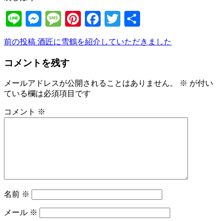
Line
Messenger
Message
Pinterest
Facebook
Twitter
共
有
前
前の投稿
酒匠に雪鶴を紹介していただきました
投
の
稿
コメントを残す
投
稿
ナ
メールアドレスが公開されることはありません。
※
が付い
ビ
ている欄は必須項目です
ゲ
コメント
※
ー
シ
ョ
ン
名前
※
メール
※