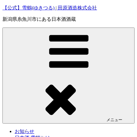
コ
【公式】雪鶴(ゆきつる) | 田原酒造株式会社
ン
新潟県糸魚川市にある日本酒酒蔵
テ
ン
ツ
へ
ス
キ
ッ
プ
メニュー
お知らせ