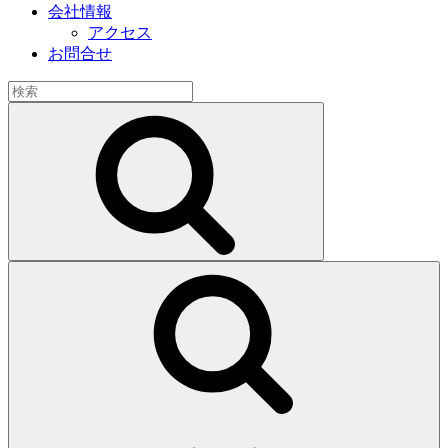
会社情報
アクセス
お問合せ
検
索:
検
索
検
索