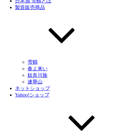
日本酒 雪鶴とは
製造販売商品
雪鶴
春よ来い
奴奈川族
連華山
ネットショップ
Yahoo!ショップ