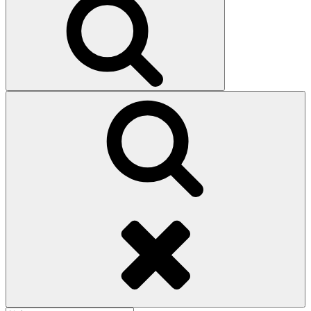
索
検
索