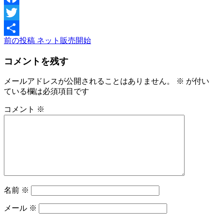
Facebook
Twitter
前
前の投稿
ネット販売開始
投
共
の
稿
有
コメントを残す
投
稿
ナ
メールアドレスが公開されることはありません。
※
が付い
ビ
ている欄は必須項目です
ゲ
コメント
※
ー
シ
ョ
ン
名前
※
メール
※