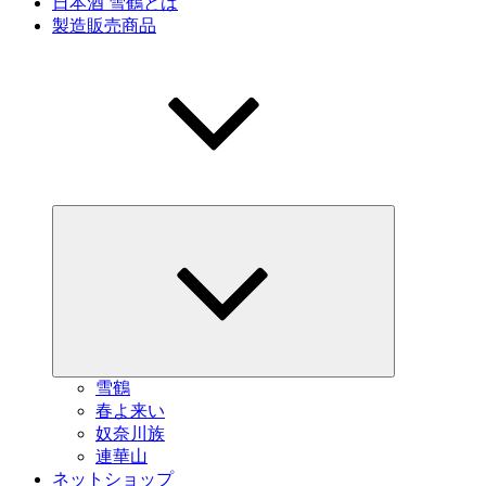
日本酒 雪鶴とは
製造販売商品
サ
ブ
メ
ニ
ュ
ー
を
展
開
雪鶴
春よ来い
奴奈川族
連華山
ネットショップ