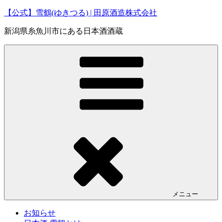
コ
【公式】雪鶴(ゆきつる) | 田原酒造株式会社
ン
新潟県糸魚川市にある日本酒酒蔵
テ
ン
ツ
へ
ス
キ
ッ
プ
メニュー
お知らせ