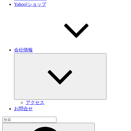
Yahoo!ショップ
会社情報
サ
ブ
メ
ニ
ュ
ー
を
展
開
アクセス
お問合せ
検
索:
検