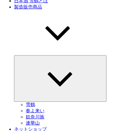
日本酒 雪鶴とは
製造販売商品
サ
ブ
メ
ニ
ュ
ー
を
展
開
雪鶴
春よ来い
奴奈川族
連華山
ネットショップ