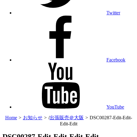
Twitter
Facebook
YouTube
Home
>
お知らせ
>
/
出張販売＠大阪
>
DSC00287-Edit-Edit-
Edit-Edit
DSC00287-Edit-Edit-Edit-Edit