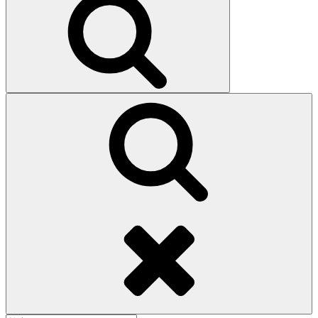
索
検
索