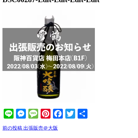
Line
Messenger
Message
Pinterest
Facebook
Twitter
共
有
前
前の投稿
出張販売＠大阪
投
の