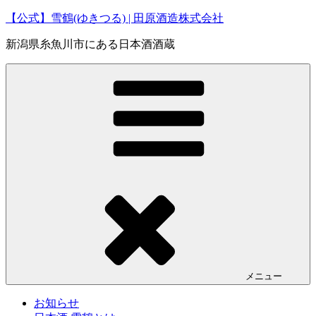
コ
【公式】雪鶴(ゆきつる) | 田原酒造株式会社
ン
新潟県糸魚川市にある日本酒酒蔵
テ
ン
ツ
へ
ス
キ
ッ
プ
メニュー
お知らせ