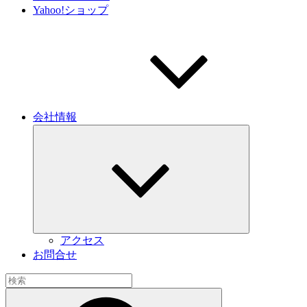
Yahoo!ショップ
会社情報
サ
ブ
メ
ニ
ュ
ー
を
展
開
アクセス
お問合せ
検
索:
検