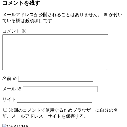
稿
コメントを残す
投
稿
ナ
メールアドレスが公開されることはありません。
※
が付い
ビ
ている欄は必須項目です
ゲ
コメント
※
ー
シ
ョ
ン
名前
※
メール
※
サイト
次回のコメントで使用するためブラウザーに自分の名
前、メールアドレス、サイトを保存する。