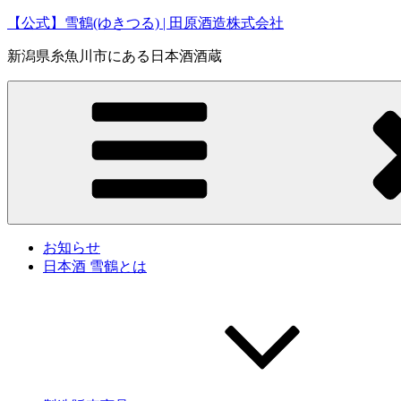
コ
【公式】雪鶴(ゆきつる) | 田原酒造株式会社
ン
新潟県糸魚川市にある日本酒酒蔵
テ
ン
ツ
へ
ス
キ
ッ
プ
お知らせ
日本酒 雪鶴とは