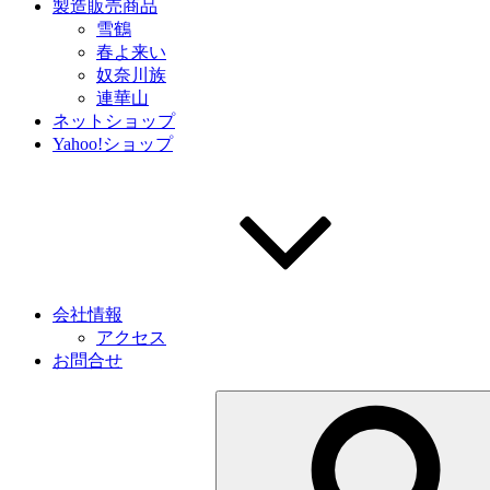
製造販売商品
雪鶴
春よ来い
奴奈川族
連華山
ネットショップ
Yahoo!ショップ
会社情報
アクセス
お問合せ
検
索: