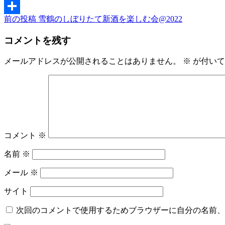
Twitter
前
前の投稿
雪鶴のしぼりたて新酒を楽しむ会@2022
投
共
の
稿
有
コメントを残す
投
稿
ナ
メールアドレスが公開されることはありません。
※
が付いて
ビ
ゲ
ー
シ
ョ
コメント
※
ン
名前
※
メール
※
サイト
次回のコメントで使用するためブラウザーに自分の名前、