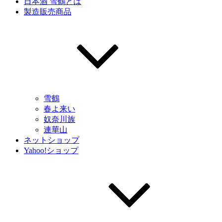
日本酒 雪鶴とは
製造販売商品
雪鶴
春よ来い
奴奈川族
連華山
ネットショップ
Yahoo!ショップ