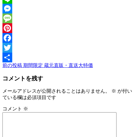
Line
Messenger
Message
Pinterest
Facebook
Twitter
前
前の投稿
期間限定 蔵元直販・直送大特価
投
共
の
稿
有
コメントを残す
投
稿
ナ
メールアドレスが公開されることはありません。
※
が付い
ビ
ている欄は必須項目です
ゲ
コメント
※
ー
シ
ョ