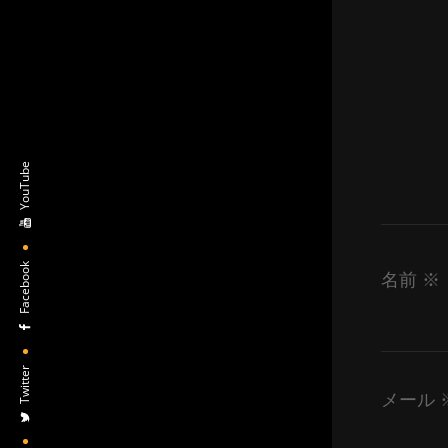
YouTube
Facebook
名前
※
Twitter
メール