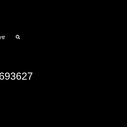
合せ
検
索
693627