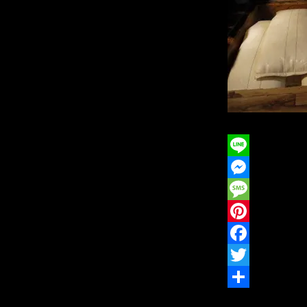
L
i
M
n
e
M
e
s
e
P
s
s
i
F
e
s
n
a
T
n
a
t
c
w
共