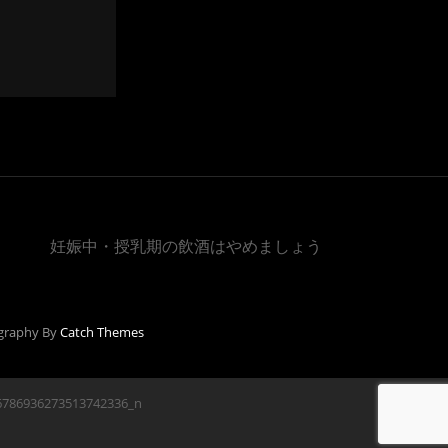
妊娠中・授乳期の飲酒はやめましょう
graphy By
Catch Themes
6786936273513742336_n