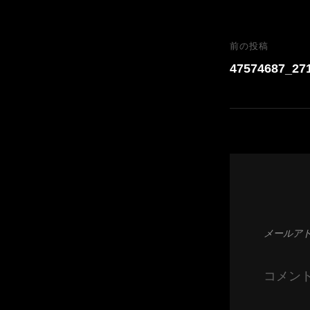
g
g
e
e
i
有
e
e
r
b
t
投
前の投稿
前
r
e
o
t
稿
の
47574687_27
s
o
e
投
ナ
t
k
r
稿
ビ
ゲ
ー
シ
ョ
ン
メールア
コメン