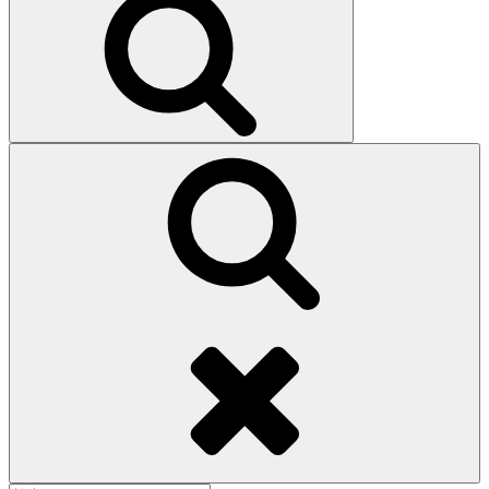
索
検
索