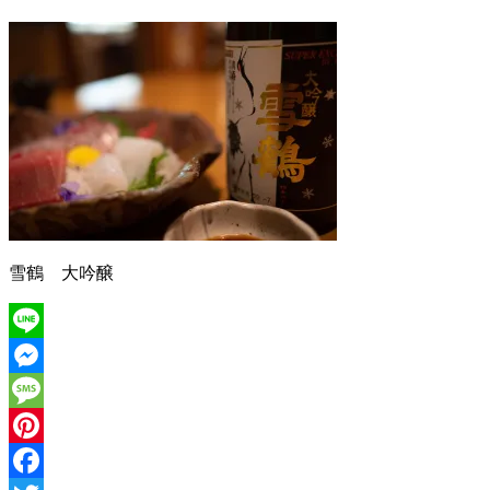
雪鶴 大吟醸
Line
Messenger
Message
Pinterest