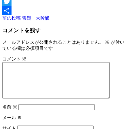
Facebook
Twitter
前
前の投稿
雪鶴 大吟醸
投
共
の
稿
有
コメントを残す
投
稿
ナ
メールアドレスが公開されることはありません。
※
が付い
ビ
ている欄は必須項目です
ゲ
コメント
※
ー
シ
ョ
ン
名前
※
メール
※
サイト