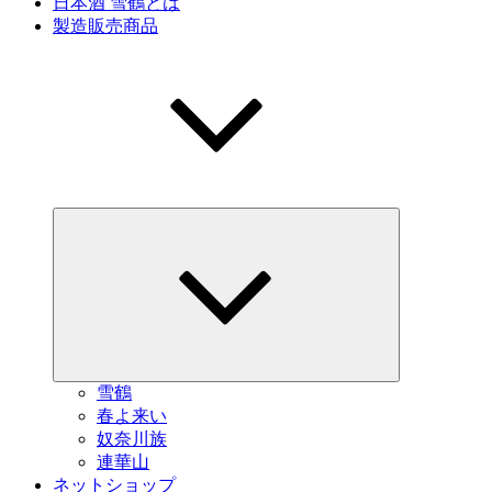
日本酒 雪鶴とは
製造販売商品
サ
ブ
メ
ニ
ュ
ー
を
展
開
雪鶴
春よ来い
奴奈川族
連華山
ネットショップ