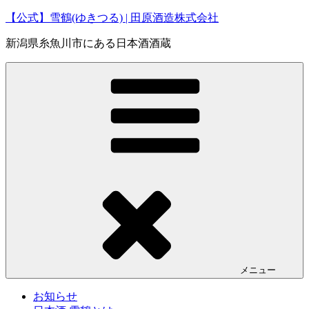
コ
【公式】雪鶴(ゆきつる) | 田原酒造株式会社
ン
新潟県糸魚川市にある日本酒酒蔵
テ
ン
ツ
へ
ス
キ
ッ
プ
メニュー
お知らせ