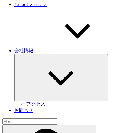
Yahoo!ショップ
会社情報
サ
ブ
メ
ニ
ュ
ー
を
展
開
アクセス
お問合せ
検
索:
検