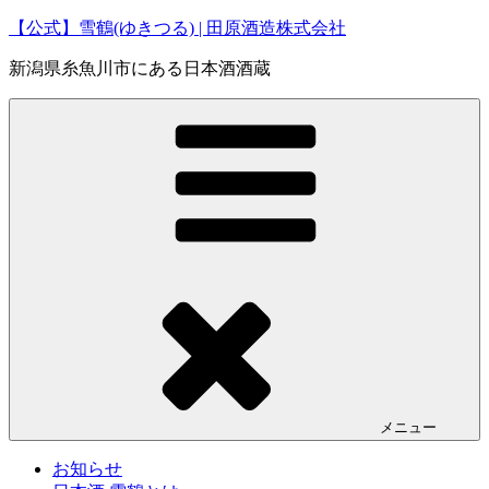
コ
【公式】雪鶴(ゆきつる) | 田原酒造株式会社
ン
新潟県糸魚川市にある日本酒酒蔵
テ
ン
ツ
へ
ス
キ
ッ
プ
メニュー
お知らせ