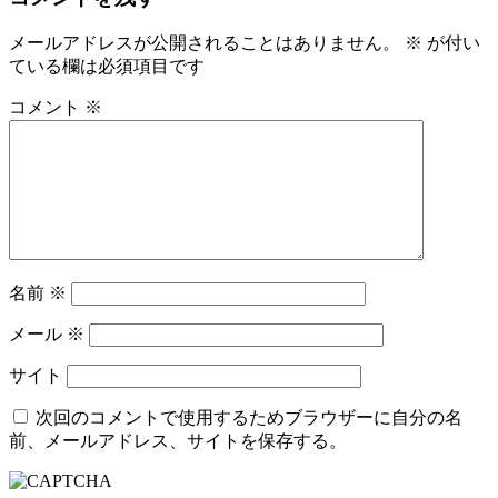
稿
ナ
メールアドレスが公開されることはありません。
※
が付い
ビ
ている欄は必須項目です
ゲ
コメント
※
ー
シ
ョ
ン
名前
※
メール
※
サイト
次回のコメントで使用するためブラウザーに自分の名
前、メールアドレス、サイトを保存する。