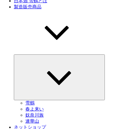
日本酒 雪鶴とは
製造販売商品
サ
ブ
メ
ニ
ュ
ー
を
展
開
雪鶴
春よ来い
奴奈川族
連華山
ネットショップ