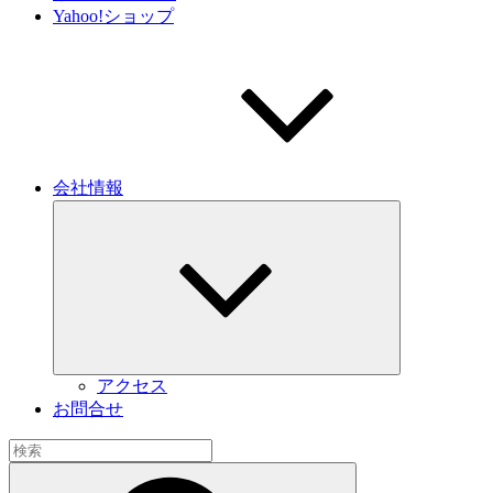
Yahoo!ショップ
会社情報
サ
ブ
メ
ニ
ュ
ー
を
展
開
アクセス
お問合せ
検
索:
検