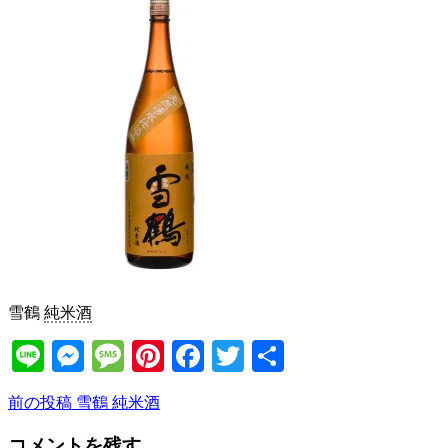
雪鶴
純米酒
Line
Messenger
Message
Pinterest
Facebook
Twitter
共
有
前
前の投稿
雪鶴 純米酒
投
の
稿
コメントを残す
投