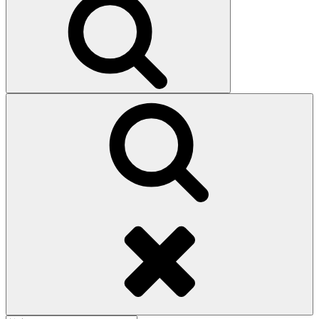
索
検
索