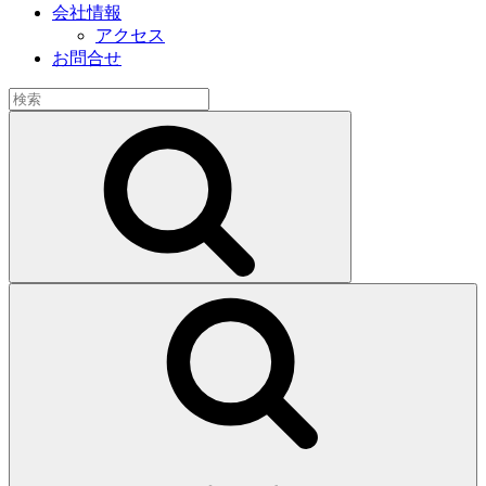
会社情報
アクセス
お問合せ
検
索:
検
索
検
索