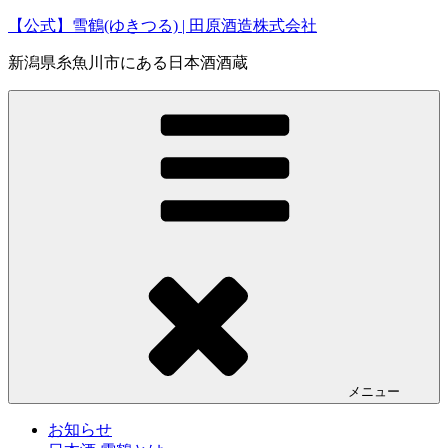
コ
【公式】雪鶴(ゆきつる) | 田原酒造株式会社
ン
新潟県糸魚川市にある日本酒酒蔵
テ
ン
ツ
へ
ス
キ
ッ
プ
メニュー
お知らせ