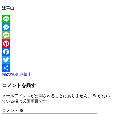
連華山
Line
Messenger
Message
Pinterest
Facebook
Twitter
前
前の投稿
連華山
投
共
の
稿
有
コメントを残す
投
稿
ナ
メールアドレスが公開されることはありません。
※
が付い
ビ
ている欄は必須項目です
ゲ
コメント
※