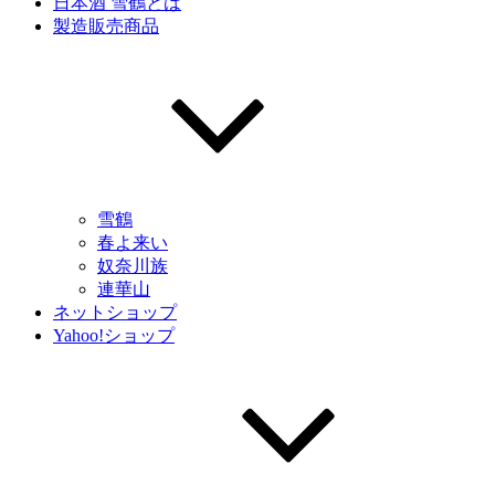
日本酒 雪鶴とは
製造販売商品
雪鶴
春よ来い
奴奈川族
連華山
ネットショップ
Yahoo!ショップ