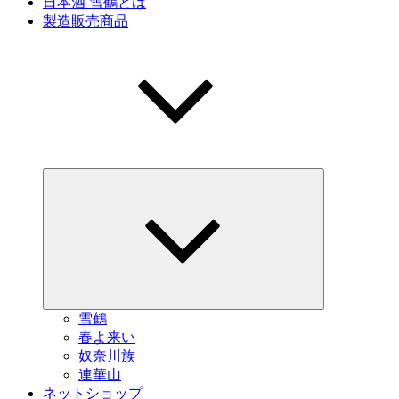
日本酒 雪鶴とは
製造販売商品
サ
ブ
メ
ニ
ュ
ー
を
展
開
雪鶴
春よ来い
奴奈川族
連華山
ネットショップ