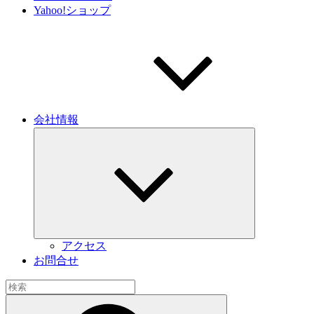
Yahoo!ショップ
会社情報
サ
ブ
メ
ニ
ュ
ー
を
展
開
アクセス
お問合せ
検
索:
検