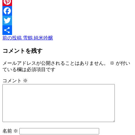
Message
Pinterest
Facebook
Twitter
前
前の投稿
雪鶴 純米吟醸
投
共
の
稿
有
コメントを残す
投
稿
ナ
メールアドレスが公開されることはありません。
※
が付い
ビ
ている欄は必須項目です
ゲ
コメント
※
ー
シ
ョ
ン
名前
※