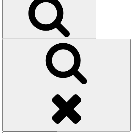
索
検
索