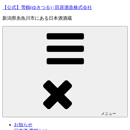
コ
【公式】雪鶴(ゆきつる) | 田原酒造株式会社
ン
新潟県糸魚川市にある日本酒酒蔵
テ
ン
ツ
へ
ス
キ
ッ
プ
メニュー
お知らせ