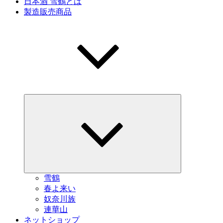
日本酒 雪鶴とは
製造販売商品
サ
ブ
メ
ニ
ュ
ー
を
展
開
雪鶴
春よ来い
奴奈川族
連華山
ネットショップ