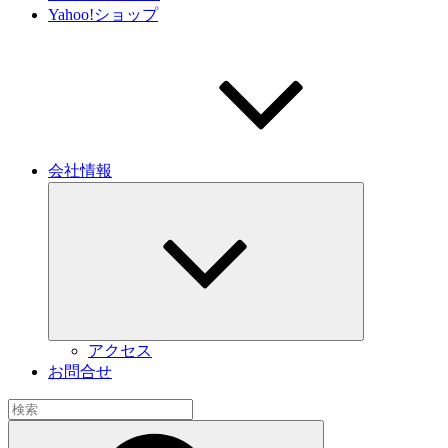
Yahoo!ショップ
会社情報
サ
ブ
メ
ニ
ュ
ー
を
展
開
アクセス
お問合せ
検
索:
検