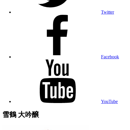
Twitter
Facebook
YouTube
雪鶴 大吟醸