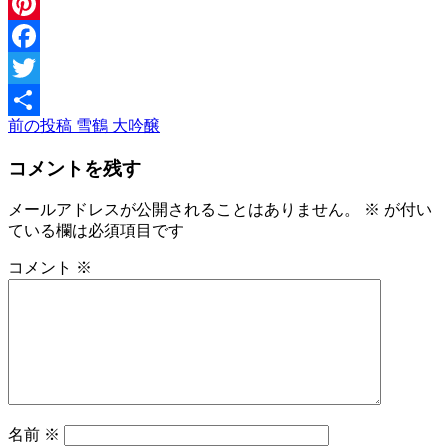
Message
Pinterest
Facebook
Twitter
前
前の投稿
雪鶴 大吟醸
投
共
の
稿
有
コメントを残す
投
稿
ナ
メールアドレスが公開されることはありません。
※
が付い
ビ
ている欄は必須項目です
ゲ
コメント
※
ー
シ
ョ
ン
名前
※