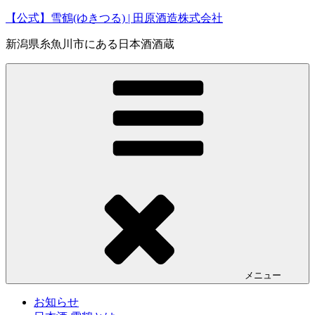
コ
【公式】雪鶴(ゆきつる) | 田原酒造株式会社
ン
新潟県糸魚川市にある日本酒酒蔵
テ
ン
ツ
へ
ス
キ
ッ
プ
メニュー
お知らせ