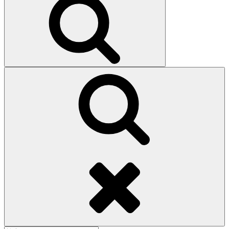
索
検
索