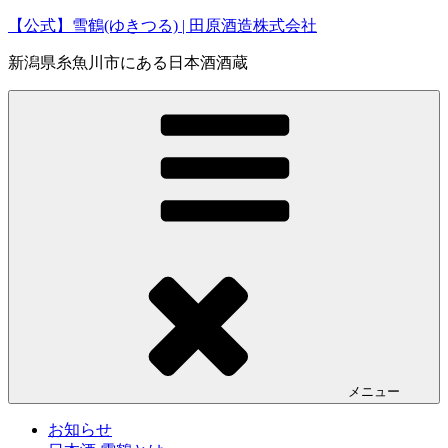
コ
【公式】雪鶴(ゆきつる) | 田原酒造株式会社
ン
新潟県糸魚川市にある日本酒酒蔵
テ
ン
ツ
へ
ス
キ
ッ
プ
メニュー
お知らせ