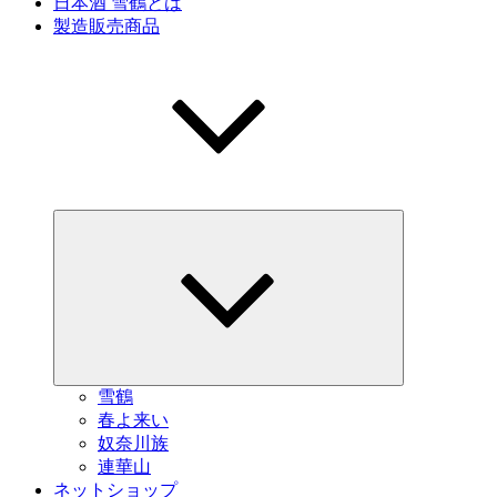
日本酒 雪鶴とは
製造販売商品
サ
ブ
メ
ニ
ュ
ー
を
展
開
雪鶴
春よ来い
奴奈川族
連華山
ネットショップ