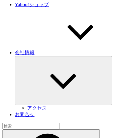
Yahoo!ショップ
会社情報
サ
ブ
メ
ニ
ュ
ー
を
展
開
アクセス
お問合せ
検
索:
検