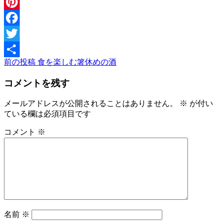
Message
Pinterest
Facebook
Twitter
前
前の投稿
食を楽しむ箸休めの酒
投
共
の
稿
有
コメントを残す
投
稿
ナ
メールアドレスが公開されることはありません。
※
が付い
ビ
ている欄は必須項目です
ゲ
コメント
※
ー
シ
ョ
ン
名前
※