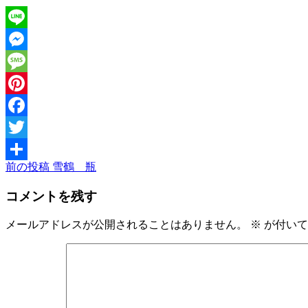
Line
Messenger
Message
Pinterest
Facebook
Twitter
前
前の投稿
雪鶴 瓶
投
共
の
稿
有
コメントを残す
投
稿
ナ
メールアドレスが公開されることはありません。
※
が付いて
ビ
ゲ
ー
シ