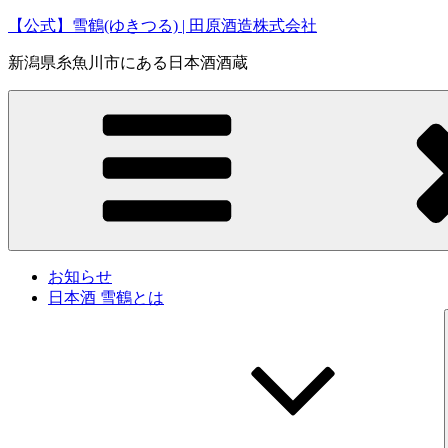
コ
【公式】雪鶴(ゆきつる) | 田原酒造株式会社
ン
新潟県糸魚川市にある日本酒酒蔵
テ
ン
ツ
へ
ス
キ
ッ
プ
お知らせ
日本酒 雪鶴とは