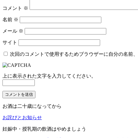
ョ
コメント
※
ン
名前
※
メール
※
サイト
次回のコメントで使用するためブラウザーに自分の名前、
上に表示された文字を入力してください。
お酒は二十歳になってから
お詫びとお知らせ
妊娠中・授乳期の飲酒はやめましょう