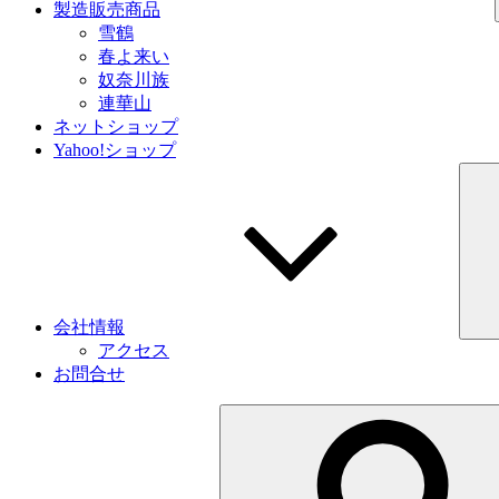
製造販売商品
雪鶴
春よ来い
奴奈川族
連華山
ネットショップ
Yahoo!ショップ
会社情報
アクセス
お問合せ
検
索: