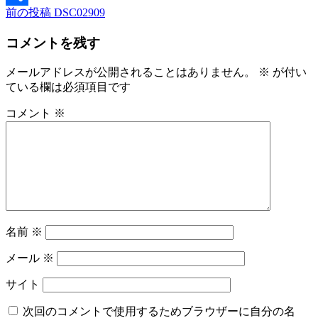
前
前の投稿
DSC02909
投
共
の
稿
有
コメントを残す
投
稿
ナ
メールアドレスが公開されることはありません。
※
が付い
ビ
ている欄は必須項目です
ゲ
コメント
※
ー
シ
ョ
ン
名前
※
メール
※
サイト
次回のコメントで使用するためブラウザーに自分の名