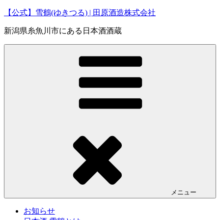
コ
【公式】雪鶴(ゆきつる) | 田原酒造株式会社
ン
新潟県糸魚川市にある日本酒酒蔵
テ
ン
ツ
へ
ス
キ
ッ
プ
メニュー
お知らせ