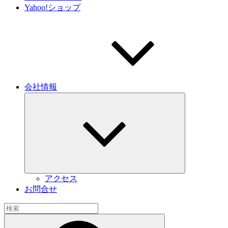
Yahoo!ショップ
会社情報
サ
ブ
メ
ニ
ュ
ー
を
展
開
アクセス
お問合せ
検
索:
検