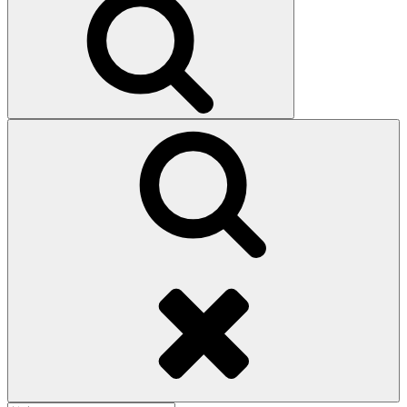
索
検
索