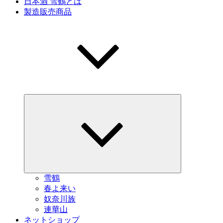
日本酒 雪鶴とは
製造販売商品
サ
ブ
メ
ニ
ュ
ー
を
展
開
雪鶴
春よ来い
奴奈川族
連華山
ネットショップ