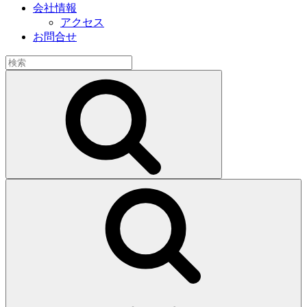
会社情報
アクセス
お問合せ
検
索:
検
索
検
索