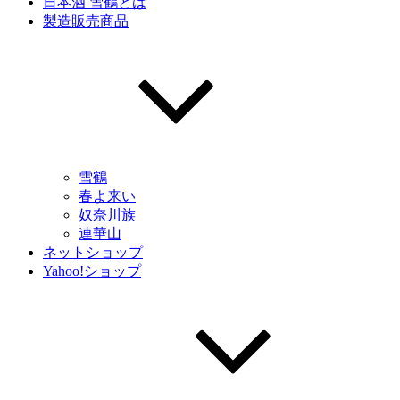
日本酒 雪鶴とは
製造販売商品
雪鶴
春よ来い
奴奈川族
連華山
ネットショップ
Yahoo!ショップ