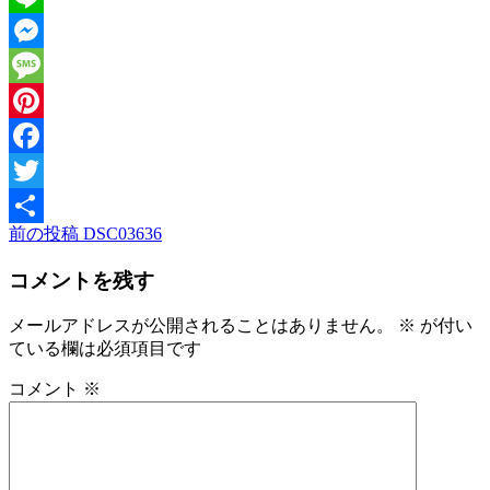
Line
Messenger
Message
Pinterest
Facebook
Twitter
前
前の投稿
DSC03636
投
共
の
稿
有
コメントを残す
投
稿
ナ
メールアドレスが公開されることはありません。
※
が付い
ビ
ている欄は必須項目です
ゲ
コメント
※
ー
シ
ョ