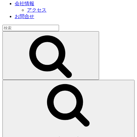
会社情報
アクセス
お問合せ
検
索:
検
索
検
索