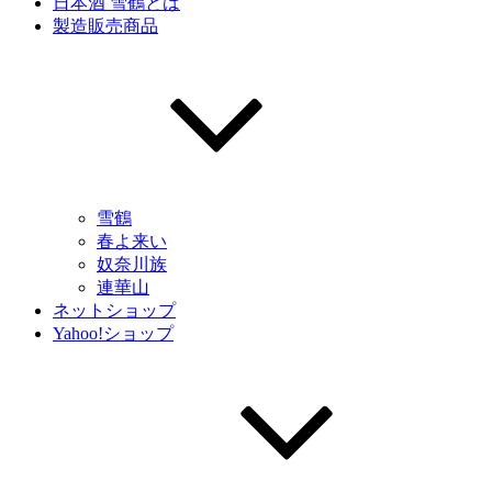
日本酒 雪鶴とは
製造販売商品
雪鶴
春よ来い
奴奈川族
連華山
ネットショップ
Yahoo!ショップ