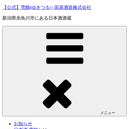
コ
【公式】雪鶴(ゆきつる) | 田原酒造株式会社
ン
新潟県糸魚川市にある日本酒酒蔵
テ
ン
ツ
へ
ス
キ
ッ
プ
メニュー
お知らせ