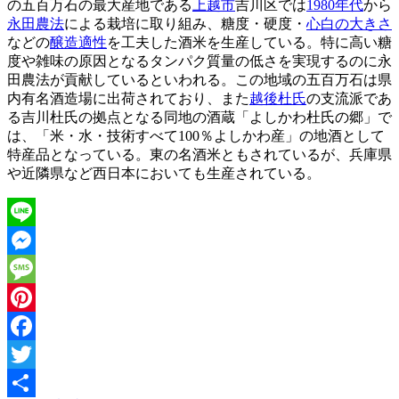
の五百万石の最大産地である
上越市
吉川区では
1980年代
から
永田農法
による栽培に取り組み、糖度・硬度・
心白の大きさ
などの
醸造適性
を工夫した酒米を生産している。特に高い糖
度や雑味の原因となるタンパク質量の低さを実現するのに永
田農法が貢献しているといわれる。この地域の五百万石は県
内有名酒造場に出荷されており、また
越後杜氏
の支流派であ
る吉川杜氏の拠点となる同地の酒蔵「よしかわ杜氏の郷」で
は、「米・水・技術すべて100％よしかわ産」の地酒として
特産品となっている。東の名酒米ともされているが、兵庫県
や近隣県など西日本においても生産されている。
Line
Messenger
Message
Pinterest
Facebook
Twitter