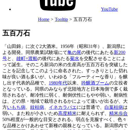
YouTube
Home
>
Tooltip
>
五百万石
五百万石
「山田錦」に次ぐ2大酒米。1956年（昭和31年）、新潟県に
よる開発。同県農業試験場にて
亀の尾
の後代にあたる
新200
号
と、
雄町=渡船
の後代にあたる
菊水
を交配させることによ
って誕生。そのころ新潟の米の生産高が五百万石を突破した
ことを記念してこのように命名された。すっきりとした切れ
味が良い酒も多いが、いわゆる「フルーティーな香り」を醸
し出す代表的品種で、
1980年代
以来、
吟醸酒ブーム
の立役者
となっている。同県のみならず北陸地方と日本海側で多く栽
培されるが、耐冷性に弱く、耐倒伏性にもやや弱い。耐病性
は、どの県・地域で栽培されるかによって違いが出るが、大
方
いもち病
、
紋枯病
、
イネカラバエ
には普通で、
白葉枯病
は
弱い。また粒が小さいため
高度精米
に耐えられず、
精米歩合
50%程度が一般的な目安とされる。弱点を克服すべく、色々
な品種とかけあわせて新種の親株となっている。新潟県内で